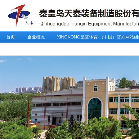
首页
企业概况
XINGKONG星空体育·（中国）官方网站组
XINGKONG星空体育·（中国）官方网站