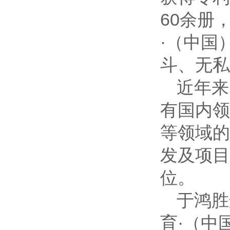
60
余册，
·（中国
斗、无
近年来
有国内领
等领域的
发及项目
位。
于鸿胜
育·（中