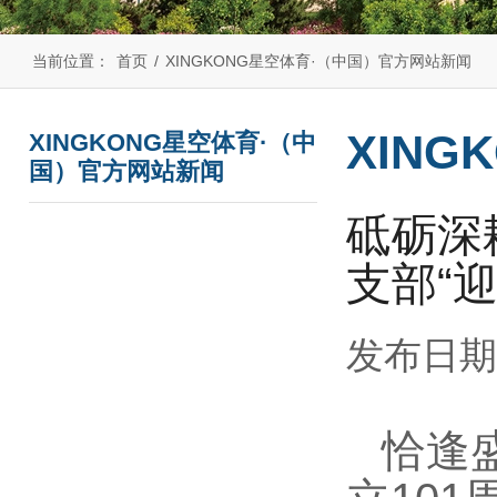
当前位置：
首页
/
XINGKONG星空体育·（中国）官方网站新闻
XIN
XINGKONG星空体育·（中
国）官方网站新闻
砥砺深
支部“
发布日期：
恰逢