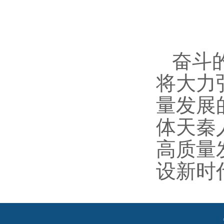
奋斗
将大力
量发展
体天秦
高质量
设新时