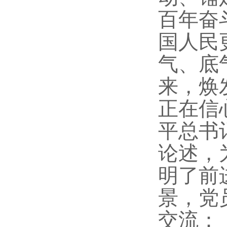
百年奋
国人民
气、底
来，焕
正在信
平总书
论述，
明了前
景，党
交流：