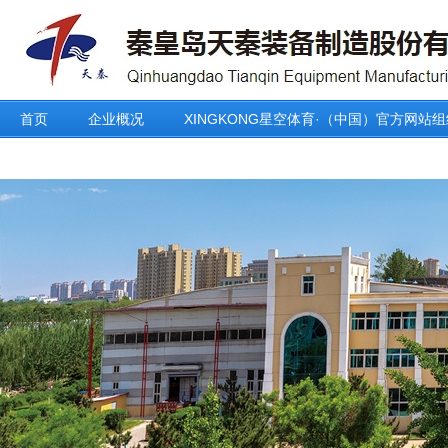
首页
企业概况
XINGKONG星空体育·（中国）官方网站组
XINGKONG星空体育·（中国）官方网站