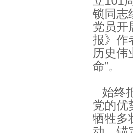
立
101
锁同志
党员开
报》作
历史伟
命”。
始终
党的优
牺牲多
动、锚