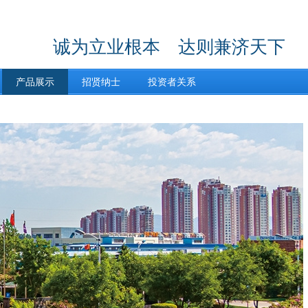
诚为立业根本 达则兼济天下
产品展示
招贤纳士
投资者关系