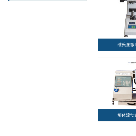
维氏显微
熔体流动