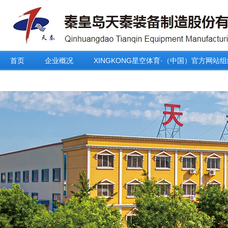
首页
企业概况
XINGKONG星空体育·（中国）官方网站组
XINGKONG星空体育·（中国）官方网站