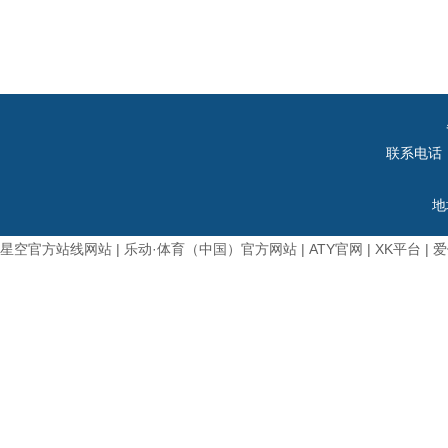
联系电话：0
地
星空官方站线网站
|
乐动·体育（中国）官方网站
|
ATY官网
|
XK平台
|
爱