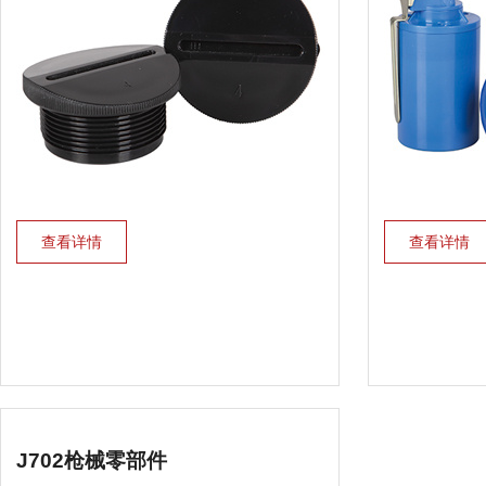
查看详情
查看详情
J702枪械零部件